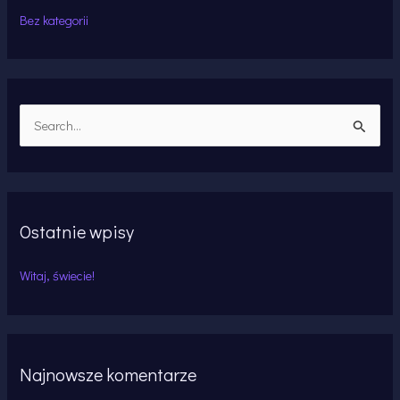
Bez kategorii
S
z
u
k
Ostatnie wpisy
a
j
Witaj, świecie!
d
l
a
:
Najnowsze komentarze