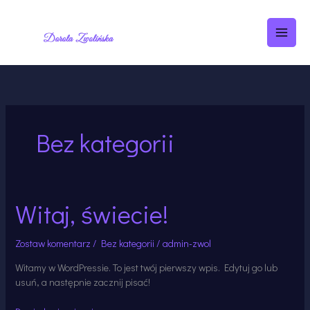
Przejdź
MAI
do
treści
MEN
Bez kategorii
Witaj, świecie!
Witaj,
świecie!
Zostaw komentarz
/
Bez kategorii
/
admin-zwol
Witamy w WordPressie. To jest twój pierwszy wpis. Edytuj go lub
usuń, a następnie zacznij pisać!