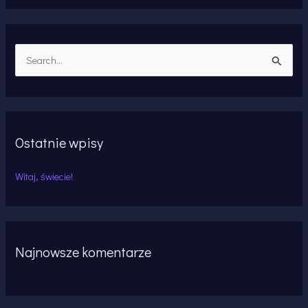
S
z
u
k
Ostatnie wpisy
a
j
Witaj, świecie!
d
l
a
:
Najnowsze komentarze